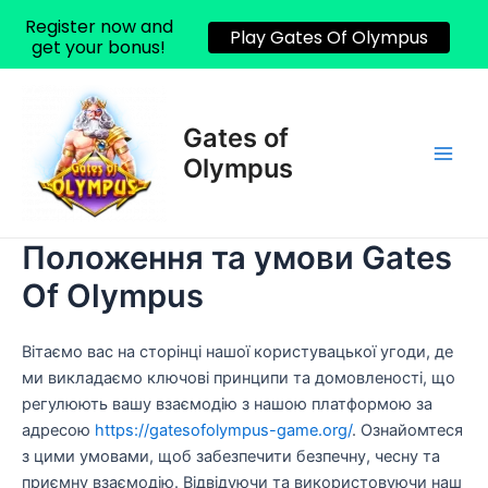
Register now and
Play Gates Of Olympus
get your bonus!
Перейти
до
Gates of
вмісту
Olympus
Main
Men
Положення та умови Gates
Of Olympus
Вітаємо вас на сторінці нашої користувацької угоди, де
ми викладаємо ключові принципи та домовленості, що
регулюють вашу взаємодію з нашою платформою за
адресою
https://gatesofolympus-game.org/
. Ознайомтеся
з цими умовами, щоб забезпечити безпечну, чесну та
приємну взаємодію. Відвідуючи та використовуючи наш