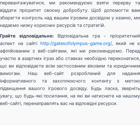
перевантажуватися, ми рекомендуємо взяти перерву та
віддати пріоритет своєму добробуту. Щоб допомогти вам
зберегти контроль над вашим ігровим досвідом у казино, ми
надаємо низку корисних ресурсів та стратегій.
Грайте відповідально:
Відповідальна гра - пріоритетни
аспект на сайті
http://gatesofolympus-game.org/
, який не є
афілійованим з веб-сайтами, які ми рекомендуємо. Перед
участю в азартних іграх або ставках необхідно переконатися,
що ви відповідаєте всім застосовним віковим та юридичним
вимогам. Наш веб-сайт розроблений для надання
інформативного та захоплюючого контенту з метою
підвищення вашого ігрового досвіду. Будь ласка, зверніть
увагу, що будь-які посилання, на які ви натиснете на нашому
веб-сайті, перенаправлять вас на відповідні ресурси.
Copyright © 2026
Gates of Olympus